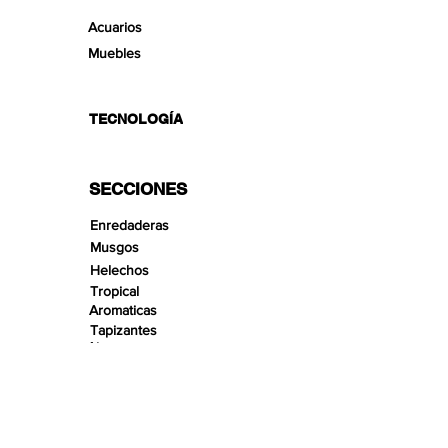
Acuarios
Muebles
TECNOLOGÍA
SECCIONES
Enredaderas
Musgos
Helechos
Tropical
Aromaticas
Tapizantes
Aire
Bonsai Insula
Pequeños Paisajes
Arenas
Gravas