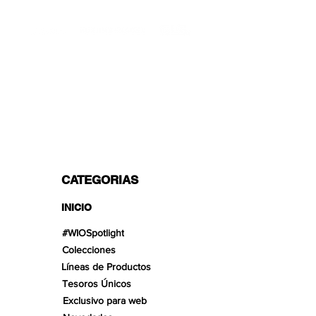
TRANSPORTISTAS PROFESIONALES
OPCIONES DE PAGO
Dividido en 3 pagos con Paypal!, VISA,
Mastercard, Apple Pay, Amex y
Transferencia Bancaria.
CATEGORIAS
INICIO
#WIOSpotlight
Colecciones
Líneas de Productos
Tesoros Únicos
Exclusivo para web