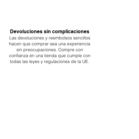
Devoluciones sin complicaciones
Las devoluciones y reembolsos sencillos
hacen que comprar sea
una
experiencia
sin preocupaciones. Compre con
confianza en una
tienda que cumple con
todas las leyes y regulaciones de la UE.
ENTREGAS A TODA LA UE
¡A partir de 4,90€ o 9,90€! Envío gratuito a
partir de 150€
SOPORTE PROFESIONAL
De lunes a viernes de 9 a 16 GMT+1