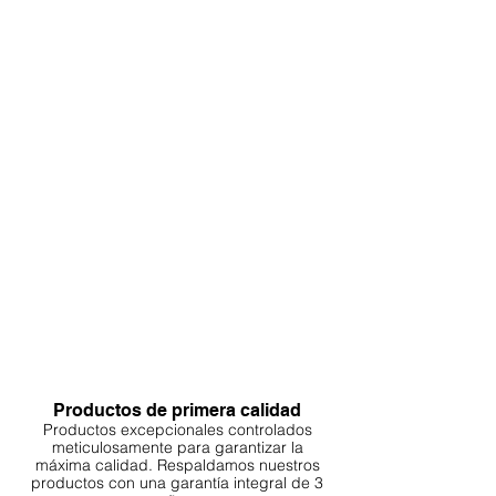
extracción para futuras modificaciones
o mantenimiento.
Disfrute de su hábitat mejorado: una
vez que su corcho de fondo esté en su
lugar y se agreguen elementos
adicionales como plantas o ramas de
corcho, dé un paso atrás y admire la
apariencia transformada de su terrario,
paludario o acuario. Observe cómo
sus mascotas exploran su nuevo y
enriquecido entorno.
Productos de primera calidad
Productos excepcionales controlados
meticulosamente para garantizar la
máxima calidad. Respaldamos nuestros
productos con una garantía integral de 3