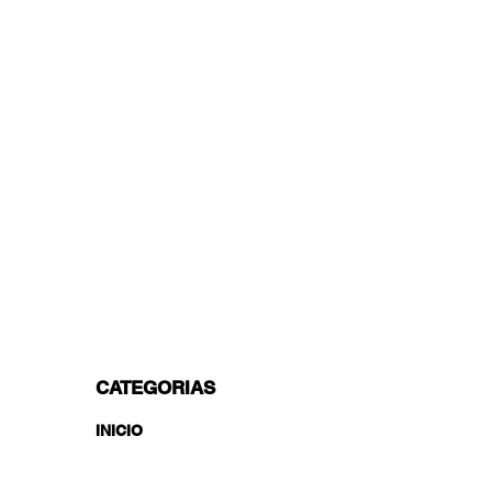
SOPORTE PROFESIONAL
De lunes a viernes de 9 a 16 GMT+1
TRANSPORTISTAS PROFESIONALES
OPCIONES DE PAGO
Dividido en 3 pagos con Paypal!, VISA,
Mastercard, Apple Pay, Amex y
Transferencia Bancaria.
CATEGORIAS
INICIO
#WIOSpotlight