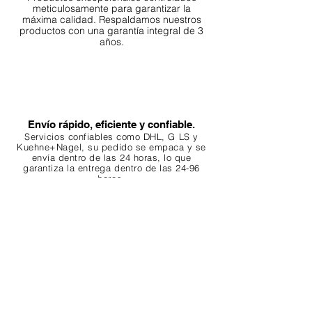
meticulosamente para garantizar la
máxima calidad. Respaldamos nuestros
productos con una garantía integral de 3
años.
Envío rápido, eficiente y confiable.
Servicios confiables como DHL, G
LS y
Kuehne+Nagel, su pedido se empaca y se
envía dentro de las 24 horas, lo que
garantiza
la entrega dentro de las 24-96
horas.
Servicio al cliente
Nuestro equipo está siempre dispuesto a
ayudarte. Tu
satisfacción es nuestra
prioridad. Compra con confianza. Tus