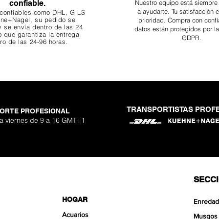
confiable.
Nuestro equipo está siempre
a ayudarte. Tu
satisfacción 
 confiables como DHL, G
LS
ne+Nagel, su pedido se
prioridad. Compra con confi
 se envía dentro de las 24
datos están protegidos por l
o que garantiza
la entrega
GDPR.
ro de las 24-96 horas.
TRANSPORTISTAS PROF
ORTE PROFESIONAL
 a viernes de 9 a 16 GMT+1
SECC
HOGAR
Enredad
Acuarios
Musgos