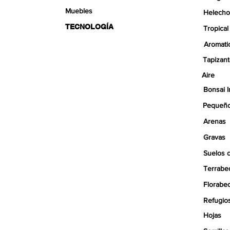
Muebles
Helecho
TECNOLOGÍA
Tropical
Aromati
Tapizan
Aire
Bonsai I
Pequeño
Arenas
Gravas
Suelos 
Terrabe
Florabe
Refugio
Hojas