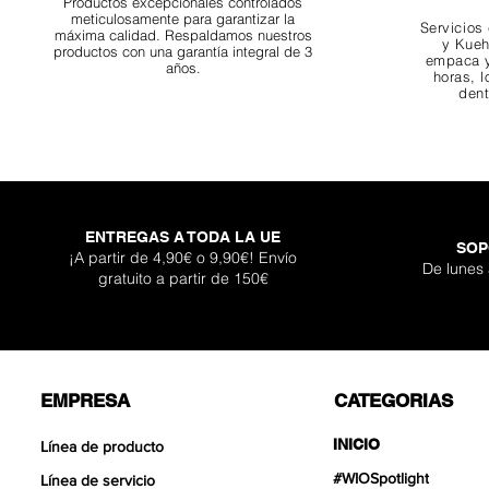
Productos excepcionales controlados
meticulosamente para garantizar la
Servicios
máxima calidad. Respaldamos nuestros
y Kueh
productos con una garantía integral de 3
empaca y
años.
horas, l
dent
ENTREGAS A TODA LA UE
SOP
¡A partir de 4,90€ o 9,90€! Envío
De lunes
gratuito a partir de 150€
EMPRESA
CATEGORIAS
INICIO
Línea de producto
#WIOSpotlight
Línea de servicio