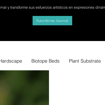
al y transforme sus esfuerzos artísticos en expresiones dinám
Suscribirse Journal
Hardscape
Biotope Beds
Plant Substrate
itures
News
Step by Step
Tip
Insp
Bonsai Insula
Petitescape
Sand
B