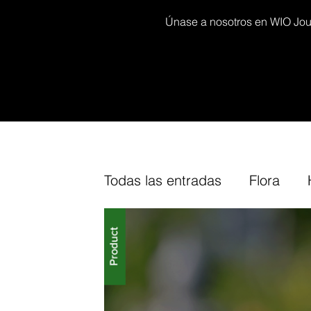
Únase a nosotros en WIO Journ
Todas las entradas
Flora
Decor kits
Arium
Furn
Our
Cork
Fine-Tuning