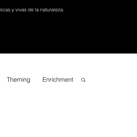
icas y vivas de la naturaleza.
Theming
Enrichment
iracional
TV Channel
onsai
Guias