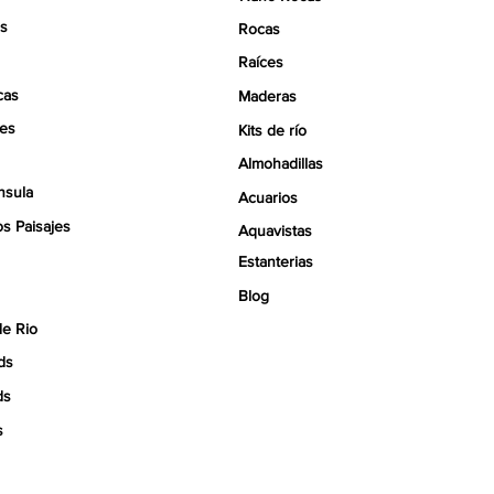
s
Rocas
Raíces
cas
Maderas
tes
Kits de río
Almohadillas
nsula
Acuarios
s Paisajes
Aquavistas
Estanterias
Blog
de Rio
ds
ds
s