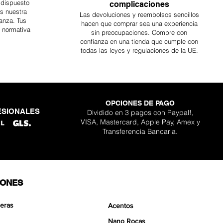
 dispuesto
complicaciones
es nuestra
Las devoluciones y reembolsos sencillos
anza. Tus
hacen que comprar sea
una
experiencia
a normativa
sin preocupaciones. Compre con
confianza en una
tienda que cumple con
todas las leyes y regulaciones de la UE.
OPCIONES DE PAGO
ESIONALES
Dividido en 3 pagos con Paypal!,
VISA, Mastercard, Apple Pay, Amex y
Transferencia Bancaria.
IONES
eras
Acentos
Nano Rocas