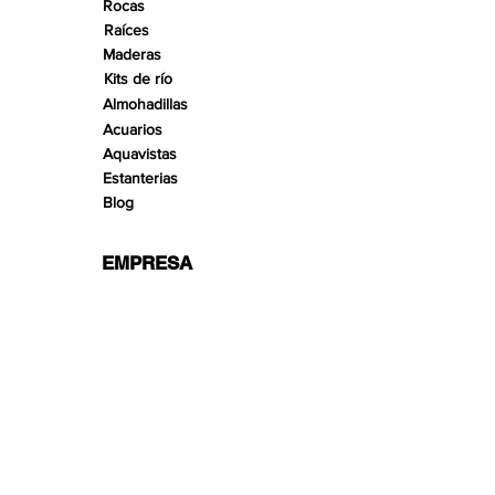
Rocas
Raíces
Maderas
Kits de río
Almohadillas
Acuarios
Aquavistas
Estanterias
Blog
EMPRESA
Línea de producto
Línea de servicio
Reencontrarse con la naturaleza
Términos y condiciones
hola@wio.eco
política de privacidad
Contacto