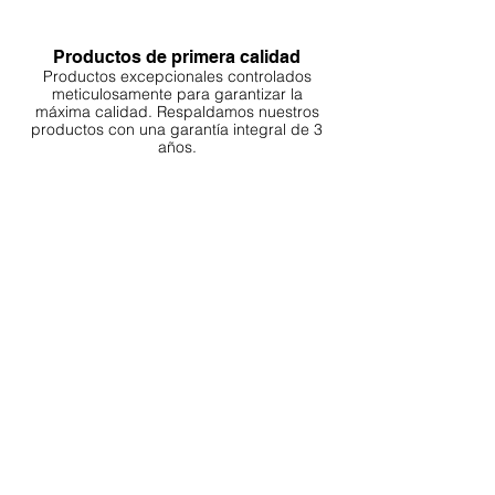
Productos de primera calidad
Productos excepcionales controlados
meticulosamente para garantizar la
máxima calidad. Respaldamos nuestros
productos con una garantía integral de 3
años.
Envío rápido, eficiente y confiable.
Servicios confiables como DHL, G
LS y
Kuehne+Nagel, su pedido se empaca y se
envía dentro de las 24 horas, lo que
garantiza
la entrega dentro de las 24-96
horas.