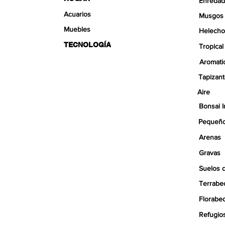
Enredad
Acuarios
Musgos
Muebles
Helecho
TECNOLOGÍA
Tropical
Aromati
Tapizan
Aire
Bonsai I
Pequeño
Arenas
Gravas
Suelos 
Terrabe
Florabe
Refugio