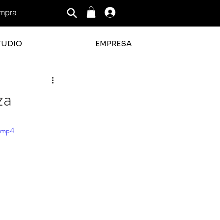
mpra
Iniciar sesión
TUDIO
EMPRESA
za
e.mp4