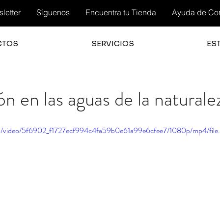
letter
Síguenos
Encuentra tu Tienda
Ayuda de Co
CTOS
SERVICIOS
ES
n en las aguas de la naturale
.com/video/5f6902_f1727ecf994c4fa59b0e61a99e6cfee7/1080p/mp4/fil