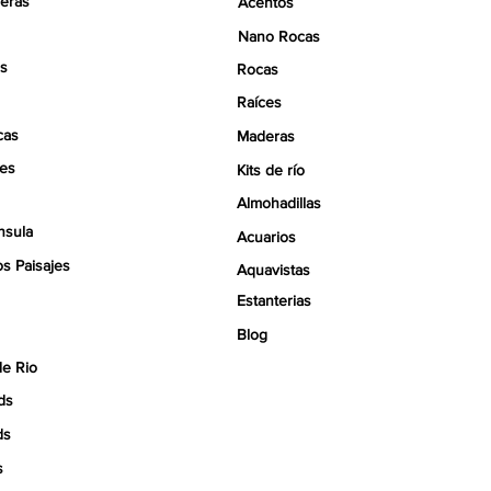
eras
Acentos
Nano Rocas
s
Rocas
Raíces
cas
Maderas
tes
Kits de río
Almohadillas
nsula
Acuarios
s Paisajes
Aquavistas
Estanterias
Blog
de Rio
ds
ds
s