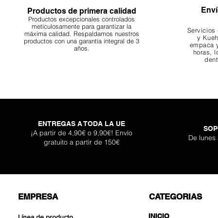
Enví
Productos de primera calidad
Productos excepcionales controlados
meticulosamente para garantizar la
Servicios
máxima calidad. Respaldamos nuestros
y Kueh
productos con una garantía integral de 3
empaca y
años.
horas, l
dent
ENTREGAS A TODA LA UE
SOP
¡A partir de 4,90€ o 9,90€! Envío
De lunes
gratuito a partir de 150€
EMPRESA
CATEGORIAS
INICIO
Línea de producto