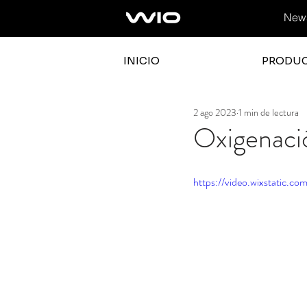
News
INICIO
PRODU
2 ago 2023
1 min de lectura
Oxigenació
https://video.wixstatic