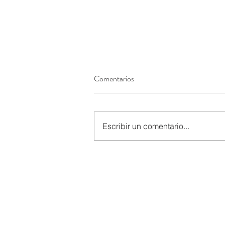
Comentarios
Escribir un comentario...
¡Explorando un entorno original!