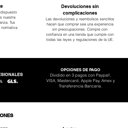
te
Devoluciones sin
 dispuesto
complicaciones
es nuestra
Las devoluciones y reembolsos sencillos
anza. Tus
hacen que comprar sea
una
experiencia
a normativa
sin preocupaciones. Compre con
confianza en una
tienda que cumple con
todas las leyes y regulaciones de la UE.
OPCIONES DE PAGO
ESIONALES
Dividido en 3 pagos con Paypal!,
VISA, Mastercard, Apple Pay, Amex y
Transferencia Bancaria.
IONES