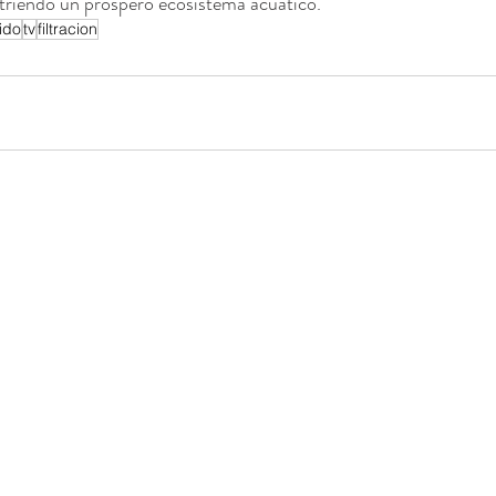
utriendo un próspero ecosistema acuático.
ido
tv
filtracion