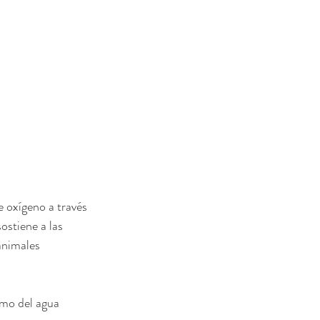
e oxígeno a través 
ostiene a las 
animales 
smo del agua 