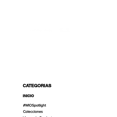
SOPORTE PROFESIONAL
De lunes a viernes de 9 a 16 GMT+1
TRANSPORTISTAS PROFESIONALES
OPCIONES DE PAGO
Dividido en 3 pagos con Paypal!, VISA,
Mastercard, Apple Pay, Amex y
Transferencia Bancaria.
CATEGORIAS
INICIO
#WIOSpotlight
Colecciones