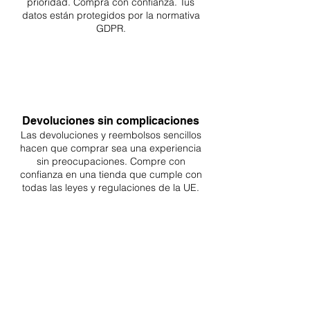
prioridad. Compra con confianza. Tus
datos están protegidos por la normativa
GDPR.
Devoluciones sin complicaciones
Las devoluciones y reembolsos sencillos
hacen que comprar sea
una
experiencia
sin preocupaciones. Compre con
confianza en una
tienda que cumple con
todas las leyes y regulaciones de la UE.
ENTREGAS A TODA LA UE
¡A partir de 4,90€ o 9,90€! Envío gratuito a
partir de 150€