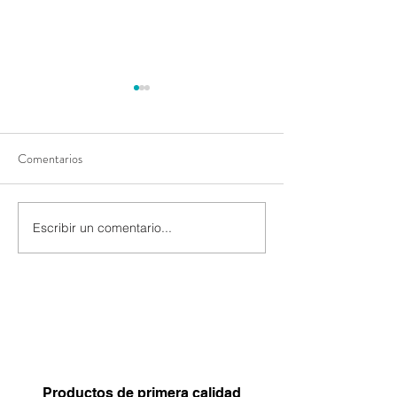
Comentarios
Uso de Sticky Soil
Escribir un comentario...
Aprovecha los taninos
naturales liberados por las
raíces.
Productos de primera calidad