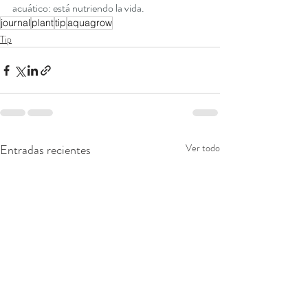
acuático: está nutriendo la vida.
journal
plant
tip
aquagrow
Tip
Entradas recientes
Ver todo