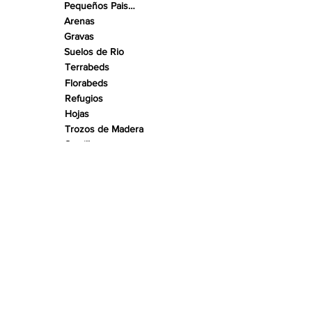
Pequeños Paisajes
Arenas
Gravas
Suelos de Rio
Terrabeds
Florabeds
Refugios
Hojas
Trozos de Madera
Semillas
Conchas
Acentos
Nano Rocas
Rocas
Raíces
Maderas
Kits de río
Almohadillas
Acuarios
Aquavistas