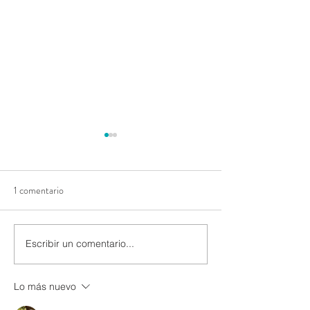
1 comentario
Escribir un comentario...
Favoritos del otoño: Una
Pequeños detalles,
selección completa de los
impacto: Accents
productos más buscados de
Lo más nuevo
WIO