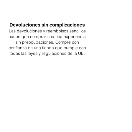
Devoluciones sin complicaciones
Las devoluciones y reembolsos sencillos
hacen que comprar sea
una
experiencia
sin preocupaciones. Compre con
confianza en una
tienda que cumple con
todas las leyes y regulaciones de la UE.
ENTREGAS A TODA LA UE
¡A partir de 4,90€ o 9,90€! Envío gratuito a
partir de 150€
SOPORTE PROFESIONAL
De lunes a viernes de 9 a 16 GMT+1